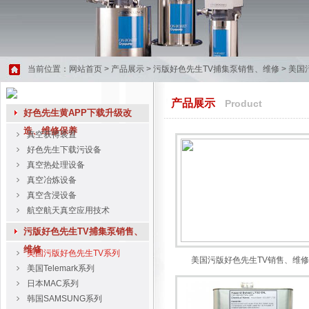
当前位置：
网站首页
>
产品展示
>
污版好色先生TV捕集泵销售、维修
>
美国
产品展示
Product
好色先生黄APP下载升级改
造、维修保养
真空获得装置
好色先生下载污设备
真空热处理设备
真空冶炼设备
真空含浸设备
航空航天真空应用技术
污版好色先生TV捕集泵销售、
维修
美国污版好色先生TV系列
美国污版好色先生TV销售、维修
美国Telemark系列
日本MAC系列
韩国SAMSUNG系列