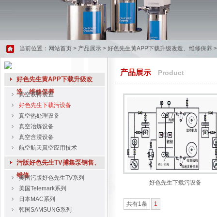
当前位置：
网站首页
>
产品展示
>
好色先生黄APP下载升级改造、维修保养
产品展示
Product
好色先生黄APP下载升级改
造、维修保养
真空获得装置
好色先生下载污设备
真空热处理设备
真空冶炼设备
真空含浸设备
航空航天真空应用技术
污版好色先生TV捕集泵销售、
维修
美国污版好色先生TV系列
好色先生下载污设备
美国Telemark系列
日本MAC系列
共有1条
1
韩国SAMSUNG系列