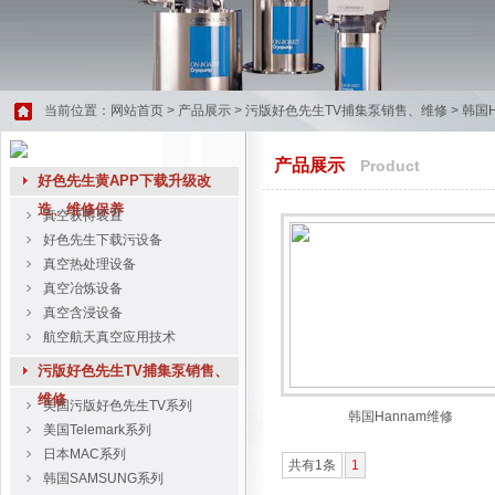
当前位置：
网站首页
>
产品展示
>
污版好色先生TV捕集泵销售、维修
>
韩国H
产品展示
Product
好色先生黄APP下载升级改
造、维修保养
真空获得装置
好色先生下载污设备
真空热处理设备
真空冶炼设备
真空含浸设备
航空航天真空应用技术
污版好色先生TV捕集泵销售、
维修
美国污版好色先生TV系列
韩国Hannam维修
美国Telemark系列
日本MAC系列
共有1条
1
韩国SAMSUNG系列