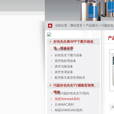
当前位置：
网站首页
>
产品展示
>
污版好色先
产
好色先生黄APP下载升级改
造、维修保养
真空获得装置
好色先生下载污设备
真空热处理设备
真空冶炼设备
真空含浸设备
航空航天真空应用技术
污版好色先生TV捕集泵销售、
维修
美国污版好色先生TV系列
美国Telemark系列
日本MAC系列
共
韩国SAMSUNG系列